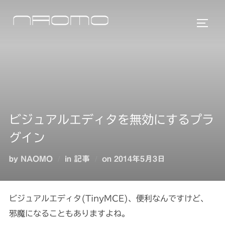
コ
ン
サイド
テ
ン
ツ
へ
ス
キ
ビジュアルエディタを無効にするプラ
ッ
プ
グイン
投
by
NAOMO
in
記事
on
2014年5月3日
稿
日:
ビジュアルエディタ(TinyMCE)、便利なんですけど、
邪魔になることもありますよね。