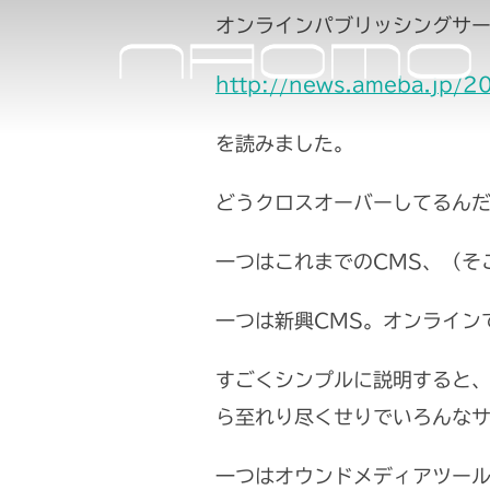
コ
オンラインパブリッシングサ
ン
http://news.ameba.jp/
テ
ン
を読みました。
ツ
へ
どうクロスオーバーしてるん
ス
キ
一つはこれまでのCMS、（そこ
ッ
一つは新興CMS。オンライン
プ
すごくシンプルに説明すると
ら至れり尽くせりでいろんな
一つはオウンドメディアツー