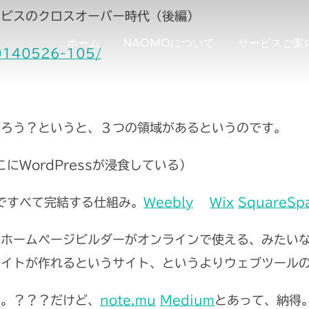
ービスのクロスオーバー時代（後編）
ホーム
NAOMOについて
サービスご案
20140526-105/
だろう？というと、３つの領域があるというのです。
にWordPressが浸食している）
ですべて完結する仕組み。
Weebly
Wix
SquareSp
、ホームページビルダーがオンラインで使える、みたい
サイトが作れるというサイト、というよりウェブツール
ル。？？？だけど、
note.mu
Medium
とあって、納得