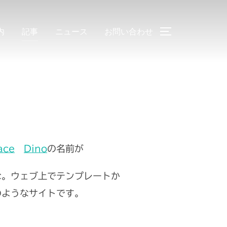
内
記事
ニュース
お問い合わせ
サイドバーと
ace
Dino
の名前が
な。ウェブ上でテンプレートか
のようなサイトです。
。