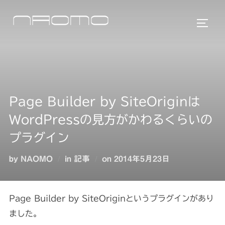
コ
ン
サイド
テ
ン
ツ
へ
ス
Page Builder by SiteOriginは
キ
WordPressの見方がかわるくらいの
ッ
プ
プラグイン
投
by
NAOMO
in
記事
on
2014年5月23日
稿
日:
Page Builder by SiteOriginというプラグインがあり
ました。