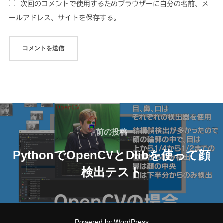
次回のコメントで使用するためブラウザーに自分の名前、メ
ールアドレス、サイトを保存する。
投
稿
前
前の投稿
の
ナ
PythonでOpenCVとDlibを使って顔
投
検出テスト
ビ
稿
ゲ
ー
Powered by WordPress