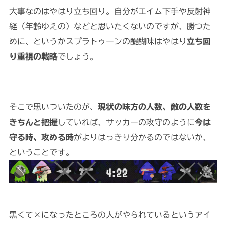
大事なのはやはり立ち回り。自分がエイム下手や反射神
経（年齢ゆえの）などと思いたくないのですが、勝つた
めに、というかスプラトゥーンの醍醐味はやはり
立ち回
り重視の戦略
でしょう。
そこで思いついたのが、
現状の味方の人数、敵の人数を
きちんと把握
していれば、サッカーの攻守のように
今は
守る時、攻める時
がよりはっきり分かるのではないか、
ということです。
黒くて×になったところの人がやられているというアイ