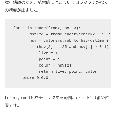
試行錯誤のすえ、結果的にはこういうロジックでかなり
の精度が出ました
 for i in range(fromx,tox, 3):

        dstImg = frame[checkY:checkY + 1, i:i 
        hsv = colorsys.rgb_to_hsv(dstImg[0][0
        if (hsv[2] > 125 and hsv[1] > 0.1) or
            live = 1

            point = i

            color = hsv[2]

            return live, point, color

    return 0,0,0
fromx,toxは色をチェックする範囲、checkYは縦の位
置です。