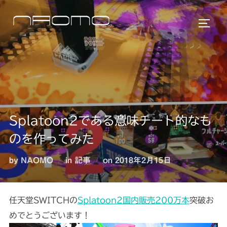
コ
ン
サイド
テ
ン
ツ
へ
ス
キ
Splatoon2である意味チート的なも
ッ
プ
のを作ってみた
投
by
NAOMO
in
記事
on
2018年2月15日
稿
日:
任天堂SWITCHの
Splatoon2国内販売200万本
突破お
めでとうございます！