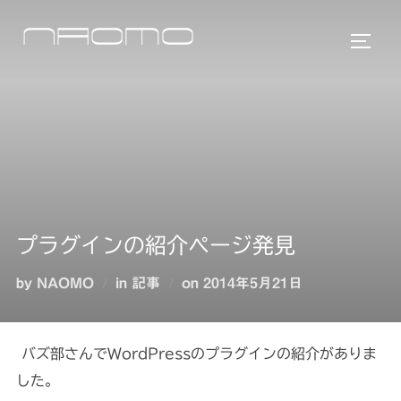
コ
ン
サイド
テ
ン
ツ
へ
ス
キ
ッ
プ
プラグインの紹介ページ発見
投
by
NAOMO
in
記事
on
2014年5月21日
稿
日:
バズ部さんでWordPressのプラグインの紹介がありま
した。