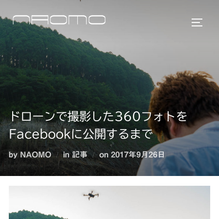
コ
ン
サイド
テ
ン
ツ
へ
ス
キ
ドローンで撮影した360フォトを
ッ
プ
Facebookに公開するまで
投
by
NAOMO
in
記事
on
2017年9月26日
稿
日: