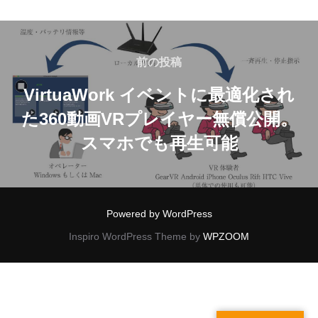
投
稿
前
前の投稿
の
ナ
VirtuaWork イベントに最適化され
投
た360動画VRプレイヤー無償公開。
ビ
稿
スマホでも再生可能
ゲ
ー
シ
Powered by WordPress
Inspiro WordPress Theme by
WPZOOM
ョ
ン