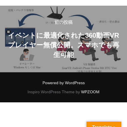
投
稿
前
前の投稿
の
ナ
イベントに最適化された360動画VR
投
プレイヤー無償公開。スマホでも再
ビ
稿
生可能
ゲ
ー
シ
Powered by WordPress
Inspiro WordPress Theme by
WPZOOM
ョ
ン