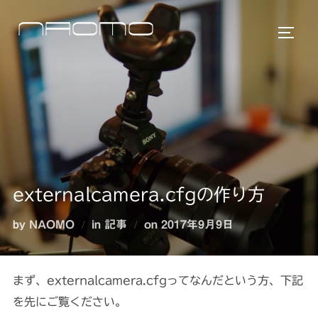
コ
ン
サイド
テ
ン
ツ
へ
ス
キ
ッ
プ
externalcamera.cfgの作り方
投
by
NAOMO
in
記事
on
2017年9月9日
稿
日:
まず、externalcamera.cfgってなんだという方、下記
を先にご覧ください。