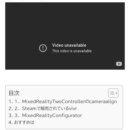
目次
１、MixedRealityTwoControllerのcameraalign
２、Steamで販売されているvivr
３、MixedRealityConfigurator
おすすめは