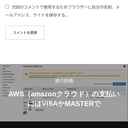
次回のコメントで使用するためブラウザーに自分の名前、メ
ールアドレス、サイトを保存する。
投
稿
前
前の投稿
の
ナ
AWS（amazonクラウド）の支払い
投
にはVISAかMASTERで
ビ
稿
ゲ