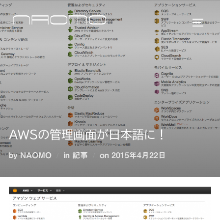
コ
ン
サイド
テ
ン
ツ
へ
ス
キ
ッ
プ
AWSの管理画面が日本語に！
投
by
NAOMO
in
記事
on
2015年4月22日
稿
日: