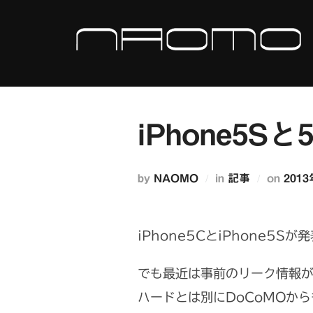
コ
ン
テ
ン
ツ
へ
iPhone5S
ス
キ
投
by
NAOMO
in
記事
on
201
ッ
稿
プ
日:
iPhone5CとiPhone5S
でも最近は事前のリーク情報
ハードとは別にDoCoMOか