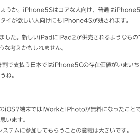
うか。iPhone5Sはコアな人向け、普通はiPhon
タイが欲しい人向けにもiPhone4Sが残されます。
ました。新しいiPadにiPad2が併売されるようなもので
じような考えかもしれません。
を分割で支払う日本ではiPhone5Cの存在価値がいま
ょうね。
iOS7端末ではiWorkとiPhotoが無料になったこ
と思います。
エコシステムに参加してもらうことの意義は大きいです。