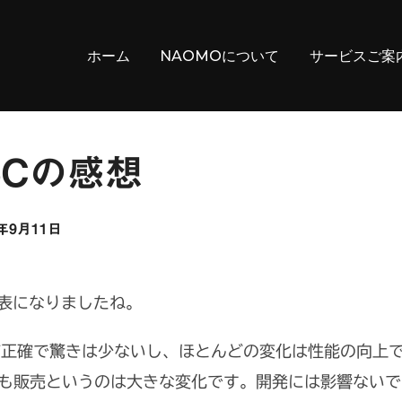
ホーム
NAOMOについて
サービスご案
と5Cの感想
3年9月11日
が発表になりましたね。
が正確で驚きは少ないし、ほとんどの変化は性能の向上
らも販売というのは大きな変化です。開発には影響ない