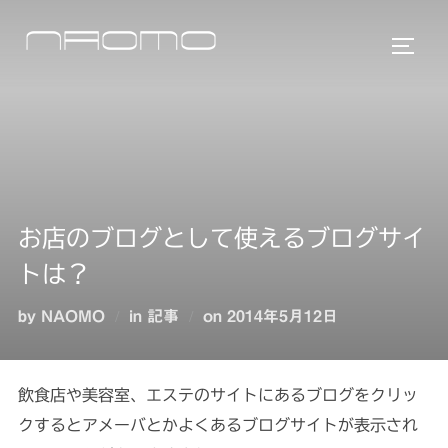
コ
ン
サイド
テ
ン
ツ
へ
ス
キ
お店のブログとして使えるブログサイ
ッ
プ
トは？
投
by
NAOMO
in
記事
on
2014年5月12日
稿
日:
飲食店や美容室、エステのサイトにあるブログをクリッ
クするとアメーバとかよくあるブログサイトが表示され