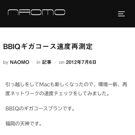
コ
ン
サイド
テ
ン
ツ
BBIQギガコース速度再測定
へ
ス
投
by
NAOMO
in
記事
on
2012年7月6日
キ
稿
ッ
日:
プ
引っ越しをしてMacも新しくなったので、環境一新、再
度ネットワークの速度チェックをしてみました。
BBIQのギガコースプランです。
福岡の天神です。