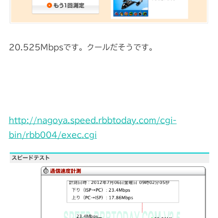
20.525Mbpsです。クールだそうです。
http://nagoya.speed.rbbtoday.com/cgi-
bin/rbb004/exec.cgi