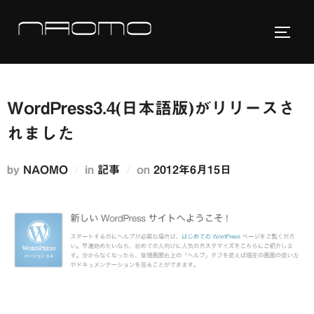
コ
ン
サイド
テ
ン
ツ
WordPress3.4(日本語版)がリリースさ
へ
ス
れました
キ
ッ
投
by
NAOMO
in
記事
on
2012年6月15日
プ
稿
日: