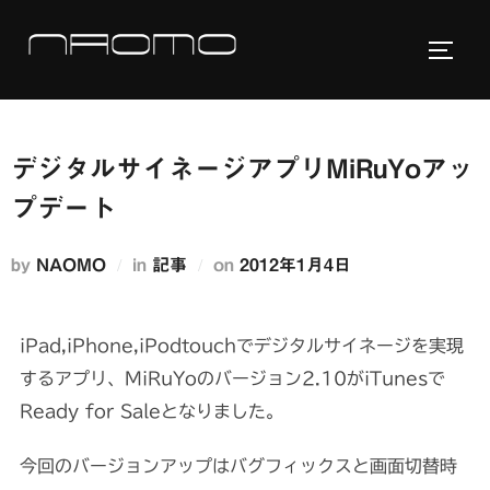
コ
ン
サイド
テ
ン
ツ
デジタルサイネージアプリMiRuYoアッ
へ
ス
プデート
キ
ッ
投
by
NAOMO
in
記事
on
2012年1月4日
プ
稿
日:
iPad,iPhone,iPodtouchでデジタルサイネージを実現
するアプリ、MiRuYoのバージョン2.10がiTunesで
Ready for Saleとなりました。
今回のバージョンアップはバグフィックスと画面切替時