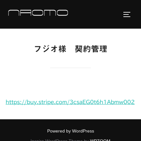
コ
ン
サイド
テ
ン
ツ
フジオ様 契約管理
へ
ス
キ
ッ
プ
https://buy.stripe.com/3csaEG0t6h1Abmw002
Powered by WordPress